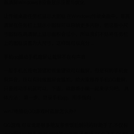
高清屏Windows 8设备显示设置与优化
让传统桌面任务栏显示大图标 在Windows传统桌面中，非高
清屏在任务栏上显示小图标可以容纳更多内容，但这些小尺
寸图标在高清屏上显示面积会过小，所以我们不妨将任务栏
上的图标设置为大尺寸，这样既可以充分 ...
手机qq摇动手机截屏让截屏不在有声音
一般手机长按电源键和音量键就可以截屏，但是有的手机会
有声音，所以有时候截屏会尴尬。给大家推荐手机QQ截屏，
只要摇动手机就可以，下面，就跟着小编一起来学习吧。 具
体方法： 第一步、登录手机qq，用手指向 ...
win7电脑玩QQ游戏时蓝屏怎么办?
QQ游戏,可以说是很多朋友茶余饭后解闷的好助手了,不仅有