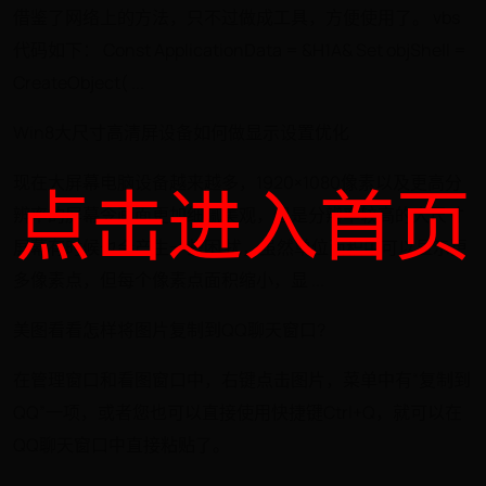
借鉴了网络上的方法，只不过做成工具，方便使用了。 vbs
代码如下： Const ApplicationData = &H1A& Set objShell =
CreateObject( ...
Win8大尺寸高清屏设备如何做显示设置优化
现在大屏幕电脑设备越来越多，1920×1080像素以及更高分
点击进入首页
辨率的屏幕令画面更加细腻美观，但是分辨率较高的大尺寸
屏幕有时候也会产生一些困 扰，虽然单位面积中可以显示更
多像素点，但每个像素点面积缩小，显 ...
美图看看怎样将图片复制到QQ聊天窗口?
在管理窗口和看图窗口中，右键点击图片，菜单中有“复制到
QQ”一项，或者您也可以直接使用快捷键Ctrl+Q，就可以在
QQ聊天窗口中直接粘贴了。