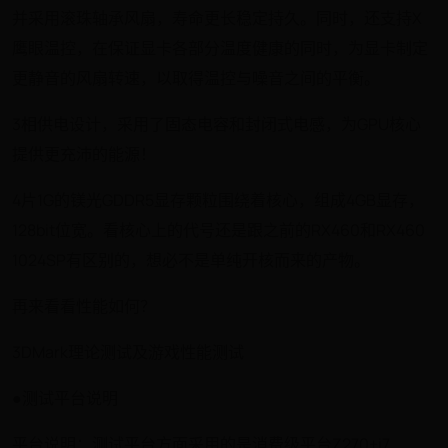
并采用滚珠轴承风扇，寿命更长稳定持久。同时，还支持X
鹰眼温控，在保证显卡各部分温度健康的同时，为显卡制定
更静音的风扇转速，以取得温控与噪音之间的平衡。
3相供电设计，采用了固态电容和封闭式电感，为GPU核心
提供更充沛的能源！
4片1G的镁光GDDR5显存颗粒围绕着核心，组成4GB显存，
128bit位宽。看核心上的代号还是跟之前的RX460和RX460
1024SP有区别的，想必不是单纯开核而来的产物。
再来看看性能如何？
3DMark理论测试及游戏性能测试
●测试平台说明
平台说明：测试平台方面采用的是消费级平台Z270+i7