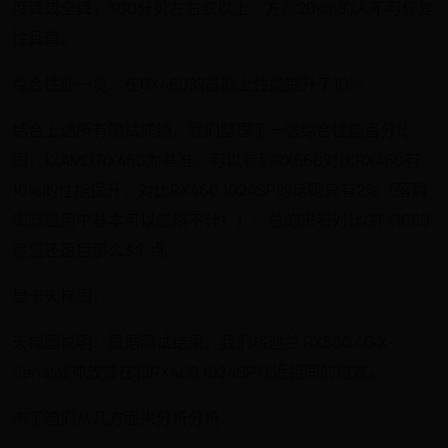
度聋或全聋；300分贝左右或以上：方圆20km的人不可修复
性耳聋。
综合性能一览：在RX460的基础上性能提升了10%
结合上述所有测试成绩，我们整理了一张综合性能百分比
图，以AMD RX460为基准，可以看到RX560对比RX460有
10%的性能提升，对比RX460 1024SP的话则只有2%（落到
实际应用中基本可以忽略不计！），总的来看对比GTX1050
竟是还落后那么3个点。
显卡天梯图：
天梯图说明：根据测试结果，我们将迪兰 RX560 4G X-
Serial战神放置在和RX460 1024SP几近相同的位置。
末了咱们从几方面来分析分析：