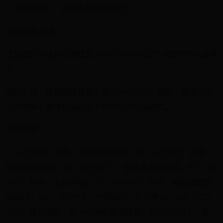
（1313MHz），表现还算可圈可点！
显卡噪音测试
这里我们用噪音仪测试显卡运行3DMark压力测试时的风扇噪
音。
测试小结：拷机时噪音最大值为59.5分贝，接近一般室内谈
话的音量，装进机箱肯定不会给用户造成困扰。
关于噪音：
0 －20 分贝：很静、几乎感觉不到；20 －40 分贝：安静、
犹如轻声絮语；40 －60 分贝：一般普通室内谈话；60 －70
分贝：吵闹：有损神经；70 －90 分贝：很吵、神经细胞受
到破坏。90 －100 分贝：吵闹加剧、听力受损；100 －120
分贝：难以忍受、呆一分钟即暂时致聋。120分贝以上：极