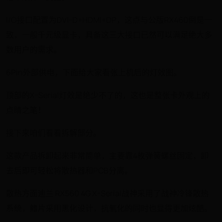
I/O接口配置为DVI-D+HDMI+DP，这点与公版RX460倒是一
致，一般千元级显卡，具备这三大接口已然可以满足绝大多
数用户的需求。
6Pin外部供电，下面给大家看张上机后的灯效图。
顶部的X-Serial灯效是绝少不了的，这也是整张卡外观上的
点睛之笔！
接下来咱们看看拆解部分。
这款产品拆卸起来非常简单，主要靠4枚弹簧螺丝固定，卸
去后即可轻松将散热器和PCB分离。
散热方面迪兰 RX560 4G X-Serial战神采用了战神冷锋散热
系统，鳍片采用黑化设计，抗氧化的同时也显得更加炫酷。