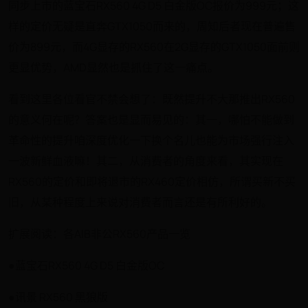
同步上市的蓝宝石RX560 4G D5 白金版OC报价为999元；这
样的定价无疑是直奔GTX1050而来的，周知后者现在普遍售
价为899元，而4G显存的RX560在2G显存的GTX1050面前则
更显优势，AMD显然也是抓住了这一痛点。
看到这里各位看官不禁会想了：既然提升不大那推出RX560
的意义何在呢？答案也是显而易见的：其一，哪怕不能做到
革命性的提升咱深度优化一下换个名儿也能为市场强行注入
一波新鲜血液嘛！其二，从消费者的角度来看，其实现在
RX560的定价和即将退市的RX460定价相仿，所谓买新不买
旧，从某种程度上来说对消费者而言还是有所利好的。
扩展阅读：各AIB非公RX560产品一览
●蓝宝石RX560 4G D5 白金版OC
●讯景 RX560 黑狼版