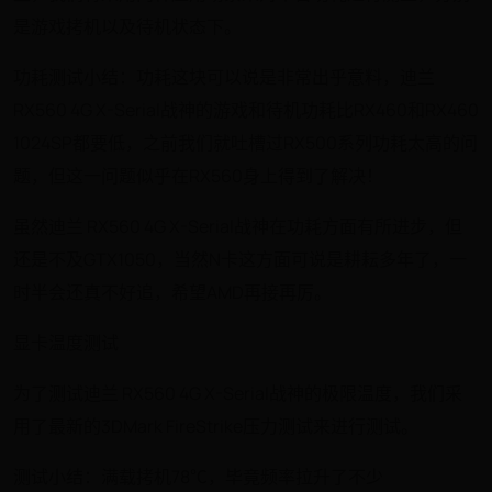
是游戏拷机以及待机状态下。
功耗测试小结：功耗这块可以说是非常出乎意料，迪兰
RX560 4G X-Serial战神的游戏和待机功耗比RX460和RX460
1024SP都要低，之前我们就吐槽过RX500系列功耗太高的问
题，但这一问题似乎在RX560身上得到了解决！
虽然迪兰 RX560 4G X-Serial战神在功耗方面有所进步，但
还是不及GTX1050，当然N卡这方面可说是耕耘多年了，一
时半会还真不好追，希望AMD再接再厉。
显卡温度测试
为了测试迪兰 RX560 4G X-Serial战神的极限温度，我们采
用了最新的3DMark FireStrike压力测试来进行测试。
测试小结：满载拷机78℃，毕竟频率拉升了不少