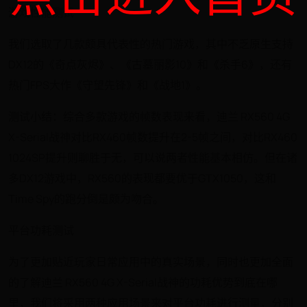
游戏性能测试
我们选取了几款颇具代表性的热门游戏，其中不乏原生支持
DX12的《奇点灰烬》、《古墓丽影10》和《杀手6》，还有
热门FPS大作《守望先锋》和《战地1》。
测试小结：综合多款游戏的帧数表现来看，迪兰 RX560 4G
X-Serial战神对比RX460帧数提升在2-5帧之间，对比RX460
1024SP提升则聊胜于无，可以说两者性能基本相仿。但在诸
多DX12游戏中，RX560的表现都要优于GTX1050，这和
Time Spy的跑分倒是颇为吻合。
平台功耗测试
为了更加贴近玩家日常应用中的真实场景，同时也更加全面
的了解迪兰 RX560 4G X-Serial战神的功耗优势到底在哪
里，我们将采用两种应用场景来对平台功耗进行测量，分别