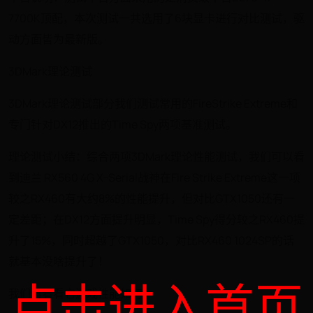
7700K顶配，本次测试一共选用了6块显卡进行对比测试，驱
动方面皆为最新版。
3DMark理论测试
3DMark理论测试部分我们测试常用的FireStrike Extreme和
专门针对DX12推出的Time Spy两项基准测试。
理论测试小结：综合两项3DMark理论性能测试，我们可以看
到迪兰 RX560 4G X-Serial战神在Fire Strike Extreme这一项
较之RX460有大约8%的性能提升，但对比GTX1050还有一
定差距；在DX12方面提升明显，Time Spy得分较之RX460提
升了15%，同时超越了GTX1050，对比RX460 1024SP的话
就基本没啥提升了！
点击进入首页
我们再看看它游戏性能如何。