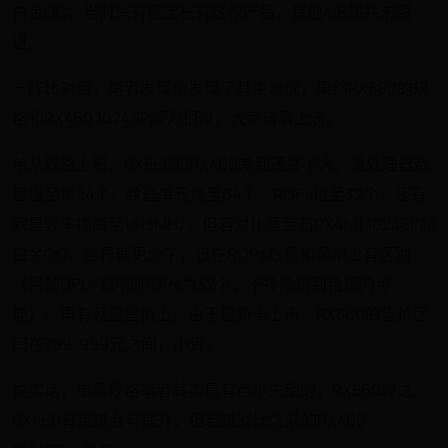
白金OC，当时只有蓝宝石有这款产品，其他AIB却并未跟
进。
一阵比对后，笔者发现便发现了其中端倪，果然RX560的规
格和RX460 1024SP颇为相似，大家请看上表。
单从规格上看，RX560和RX460差别还真不大，流处理器数
量增至1024个，纹理单元增至64个，ROPs增至32个，还有
就是频率提高至1313MHz；但若对比蓝宝石RX460 1024SP超
白金OC，差异就更少了，仅在ROPs数量和频率上有区别
（目前GPU-Z识别ROPs为32个，不排除识别错误的可
能）。再有就是售价上，由于是新卡上市，RX560的售价区
间在799-999元之间，小贵。
说实话，单看规格笔者其实是有点小失望的，RX560较之
RX460肯定是会有提升，但若是对比之前的RX460