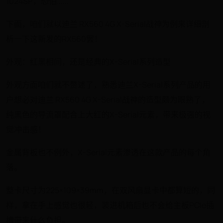
1024SP，恐怕......
下面，咱们就以迪兰 RX560 4G X-Serial战神为例来详细剖
析一下这新发的RX560罢！
外观：红黑相间，还是经典的X-Serial系列造型
外观方面咱们就不赘述了，熟悉迪兰X-Serial系列产品的用
户想必对迪兰 RX560 4G X-Serial战神的造型颇为眼熟了，
纯黑色的导流罩配合上大红的X-Serial元素，带来极强的视
觉冲击感！
金属背板也不例外，X-Serial元素渗透在这款产品的每个角
落。
整卡尺寸为225×109×39mm，在双风扇显卡中都算短的，同
样，拿在手上感觉也很轻，装进机箱后也不会给主板PCIe插
槽带来什么负担。