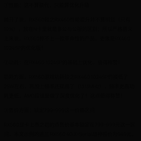
①性能：这不算换代，只能算优化升级
摊开了说，RX560较之RX460性能提升并不算明显（只有
10%），放在N卡里就是非公与公版的区别；所以严格意义
上来说，RX560称不上一款革命性的产品，更像是RX460
1024SP的优化版！
②功耗：在RX460 1024SP的基础上优化，值得称赞！
功耗方面，RX560游戏功耗较之RX460 1024SP约摸低了
25W左右，再加上频率还提高了（1313MHz），频率更高功
耗更低，AMD应该是做了深度优化了！这点值得称赞！
③售价方面：锁定799-999这一价格区间
RX560显卡上市之初的点售价基本锁定在799-999元这一区
间，本文示例的迪兰 RX560 4G X-Serial战神报价为949元，