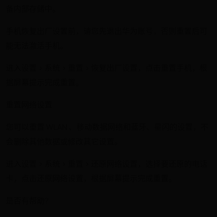
备内部存储中。
手机恢复出厂设置前，请您先退出华为账号，否则重置后可
能无法激活手机。
进入设置 > 系统 > 重置 > 恢复出厂设置，点击重置手机，根
据屏幕提示完成重置。
重置网络设置
您可以重置 WLAN 、移动数据网络和蓝牙、星闪的设置，不
会删除其他数据或修改其它设置。
进入设置 > 系统 > 重置 > 还原网络设置，选择要还原的电话
卡，点击还原网络设置，根据屏幕提示完成重置。
是否有帮助?