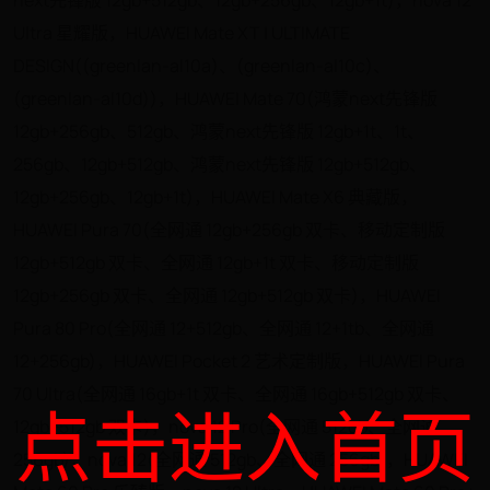
next先锋版 12gb+512gb、12gb+256gb、12gb+1t)，nova 12
Ultra 星耀版，HUAWEI Mate XT | ULTIMATE
DESIGN((greenlan-al10a)、(greenlan-al10c)、
(greenlan-al10d))，HUAWEI Mate 70(鸿蒙next先锋版
12gb+256gb、512gb、鸿蒙next先锋版 12gb+1t、1t、
256gb、12gb+512gb、鸿蒙next先锋版 12gb+512gb、
12gb+256gb、12gb+1t)，HUAWEI Mate X6 典藏版，
HUAWEI Pura 70(全网通 12gb+256gb 双卡、移动定制版
12gb+512gb 双卡、全网通 12gb+1t 双卡、移动定制版
12gb+256gb 双卡、全网通 12gb+512gb 双卡)，HUAWEI
Pura 80 Pro(全网通 12+512gb、全网通 12+1tb、全网通
12+256gb)，HUAWEI Pocket 2 艺术定制版，HUAWEI Pura
70 Ultra(全网通 16gb+1t 双卡、全网通 16gb+512gb 双卡、
点击进入首页
12gb+512gb 双卡)，nova 12 Pro(全网通 512gb、全网通
256gb)，nova 12(全网通 512gb、全网通 256gb)，HUAWEI