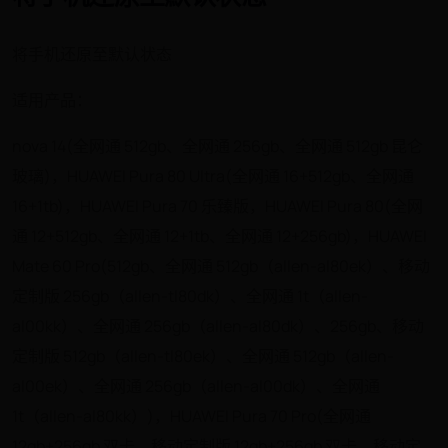
将手机还原至默认状态
适用产品：
nova 14(全网通 512gb、全网通 256gb、全网通 512gb 昆仑
玻璃)，HUAWEI Pura 80 Ultra(全网通 16+512gb、全网通
16+1tb)，HUAWEI Pura 70 乐臻版，HUAWEI Pura 80(全网
通 12+512gb、全网通 12+1tb、全网通 12+256gb)，HUAWEI
Mate 60 Pro(512gb、全网通 512gb（allen-al80ek）、移动
定制版 256gb（allen-tl80dk）、全网通 1t（allen-
al00kk）、全网通 256gb（allen-al80dk）、256gb、移动
定制版 512gb（allen-tl80ek）、全网通 512gb（allen-
al00ek）、全网通 256gb（allen-al00dk）、全网通
1t（allen-al80kk）)，HUAWEI Pura 70 Pro(全网通
12gb+256gb 双卡、移动定制版 12gb+256gb 双卡、移动定